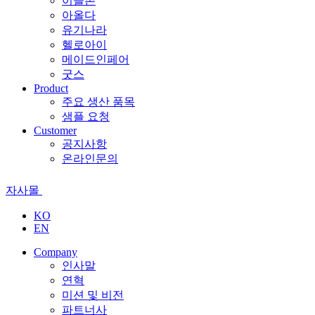
이슬촌
아올다
유기나라
헬로아이
메이드인페어
굿스
Product
주요 생산 품목
샘플 요청
Customer
공지사항
온라인문의
자사몰
KO
EN
Company
인사말
연혁
미션 및 비전
파트너사