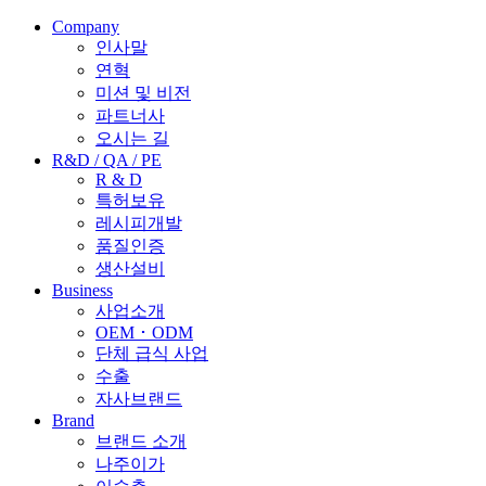
Company
인사말
연혁
미션 및 비전
파트너사
오시는 길
R&D / QA / PE
R & D
특허보유
레시피개발
품질인증
생산설비
Business
사업소개
OEM ･ ODM
단체 급식 사업
수출
자사브랜드
Brand
브랜드 소개
나주이가